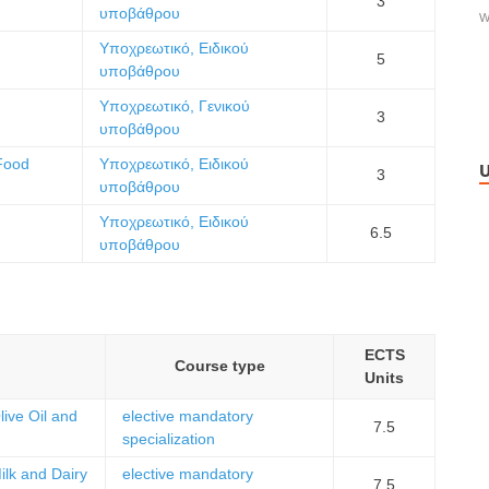
3
υποβάθρου
W
Υποχρεωτικό, Ειδικού
5
υποβάθρου
Υποχρεωτικό, Γενικού
3
υποβάθρου
Food
Υποχρεωτικό, Ειδικού
U
3
υποβάθρου
Υποχρεωτικό, Ειδικού
6.5
υποβάθρου
ECTS
Course type
Units
live Oil and
elective mandatory
7.5
specialization
ilk and Dairy
elective mandatory
7.5