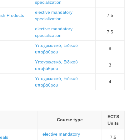
specialization
elective mandatory
ish Products
7.5
specialization
elective mandatory
7.5
specialization
Υποχρεωτικό, Ειδικού
8
υποβάθρου
Υποχρεωτικό, Ειδικού
3
υποβάθρου
Υποχρεωτικό, Ειδικού
4
υποβάθρου
ECTS
Course type
Units
elective mandatory
eals
7.5