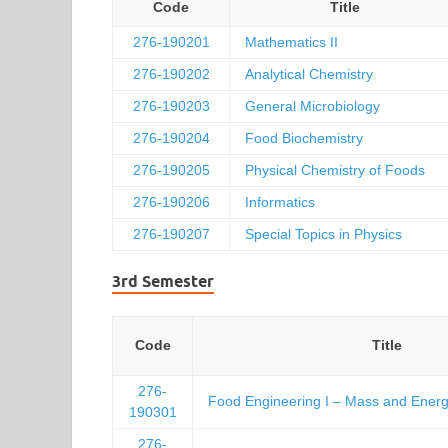
Code
Title
276-190201
Mathematics II
276-190202
Analytical Chemistry
276-190203
General Microbiology
276-190204
Food Biochemistry
276-190205
Physical Chemistry of Foods
276-190206
Informatics
276-190207
Special Topics in Physics
3rd Semester
Code
Title
276-
Food Engineering I – Mass and Ener
190301
276-