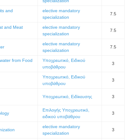
specialization
its and
elective mandatory
7.5
specialization
at and Meat
elective mandatory
7.5
specialization
elective mandatory
ter
7.5
specialization
water from Food
Υποχρεωτικό, Ειδικού
3
υποβάθρου
Υποχρεωτικό, Ειδικού
3
υποβάθρου
Υποχρεωτικό, Ειδίκευσης
3
Επιλογής Υποχρεωτικό,
ology
3
ειδικού υποβάθρου
elective mandatory
mization
3
specialization