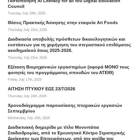
Πιστοποίηση AI Literacy for all του Digital Education
Council
Tuesday July 28th, 2026
Θέσεις Πρακτικής Άσκησης στην εταιρεία Ari Foods
Thursday July 23rd, 2026
Διαδικασία υποβολής πρόσθετων δικαιολογητικών και
ενστάσεων για τη χορήγηση του στεγαστικού επιδόματος
ακαδημαϊκού έτους 2025-2026.
Thursday July 23rd, 2026
Εξέταση Βιομηχανικών εργαστηρίων (αφορά ΜΟΝΟ τους
φοιτητές του προγράμματος σπουδών του ΑΤΕΙΘ)
Friday July 17th, 2026
ΑΙΤΗΣΗ ΠΤΥΧΙΟΥ ΕΩΣ 23/7/2026
Thursday July 16th, 2026
Χρονοδιάγραμμα παρουσίασης πτυχιακών εργασιών
Σεπτεμβρίου
Wednesday July 15th, 2026
Διαδικτυακή διημερίδα με τίτλο Μονοπάτια
Σταδιοδρομίας, από το Ερευνητικό Κέντρο Στρατηγικής
Διοίκησης των Επιχειρήσεων, υπό την αιγίδα του