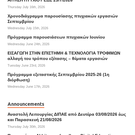
ΑΙΤΗΣΗ ΠΤΥΧΙΟΥ ΕΩΣ 23/7/2026
Thursday July 16th, 2026
Χρονοδιάγραμμα παρουσίασης πτυχιακών εργασιών
Σεπτεμβρίου
Wednesday July 15th, 2026
Πρόγραμμα παρουσιάσεων πτυχιακών Ιουνίου
Wednesday June 24th, 2026
ΕΙΣΑΓΩΓΗ ΣΤΗΝ ΕΠΙΣΤΗΜΗ & ΤΕΧΝΟΛΟΓΙΑ ΤΡΟΦΙΜΩΝ
αλλαγή του τρόπου εξέτασης – θέματα εργασιών
Tuesday June 23rd, 2026
Πρόγραμμα εξεταστικής Σεπτεμβρίου 2025-26 (1η
διόρθωση)
Wednesday June 17th, 2026
Announcements
Αναστολή Λειτουργίας ΔΙΠΑΕ από Δευτέρα 03/08/2026 έως
και Παρασκευή 21/08/2026
Thursday July 30th, 2026