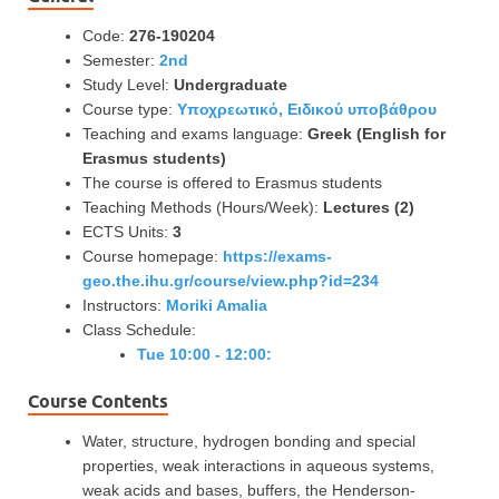
Code:
276-190204
Semester:
2nd
Study Level:
Undergraduate
Course type:
Υποχρεωτικό, Ειδικού υποβάθρου
Teaching and exams language:
Greek (English for
Erasmus students)
The course is offered to Erasmus students
Teaching Methods (Hours/Week):
Lectures (2)
ECTS Units:
3
Course homepage:
https://exams-
geo.the.ihu.gr/course/view.php?id=234
Instructors:
Moriki Amalia
Class Schedule:
Tue 10:00 - 12:00:
Course Contents
Water, structure, hydrogen bonding and special
properties, weak interactions in aqueous systems,
weak acids and bases, buffers, the Henderson-