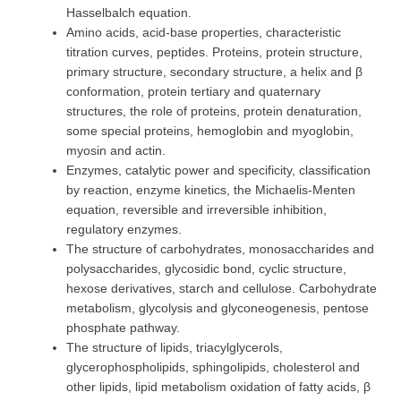
Hasselbalch equation.
Amino acids, acid-base properties, characteristic
titration curves, peptides. Proteins, protein structure,
primary structure, secondary structure, a helix and β
conformation, protein tertiary and quaternary
structures, the role of proteins, protein denaturation,
some special proteins, hemoglobin and myoglobin,
myosin and actin.
Enzymes, catalytic power and specificity, classification
by reaction, enzyme kinetics, the Michaelis-Menten
equation, reversible and irreversible inhibition,
regulatory enzymes.
The structure of carbohydrates, monosaccharides and
polysaccharides, glycosidic bond, cyclic structure,
hexose derivatives, starch and cellulose. Carbohydrate
metabolism, glycolysis and glyconeogenesis, pentose
phosphate pathway.
The structure of lipids, triacylglycerols,
glycerophospholipids, sphingolipids, cholesterol and
other lipids, lipid metabolism oxidation of fatty acids, β