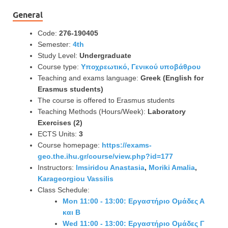
General
Code:
276-190405
Semester:
4th
Study Level:
Undergraduate
Course type:
Υποχρεωτικό, Γενικού υποβάθρου
Teaching and exams language:
Greek (English for
Erasmus students)
The course is offered to Erasmus students
Teaching Methods (Hours/Week):
Laboratory
Exercises (2)
ECTS Units:
3
Course homepage:
https://exams-
geo.the.ihu.gr/course/view.php?id=177
Instructors:
Imsiridou Anastasia
,
Moriki Amalia
,
Karageorgiou Vassilis
Class Schedule:
Mon 11:00 - 13:00: Εργαστήριο Ομάδες Α
και Β
Wed 11:00 - 13:00: Εργαστήριο Ομάδες Γ