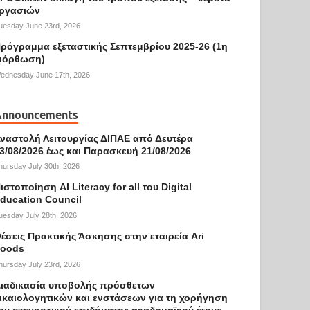
ργασιών
uesday June 23rd, 2026
ρόγραμμα εξεταστικής Σεπτεμβρίου 2025-26 (1η
ιόρθωση)
ednesday June 17th, 2026
Announcements
ναστολή Λειτουργίας ΔΙΠΑΕ από Δευτέρα
3/08/2026 έως και Παρασκευή 21/08/2026
hursday July 30th, 2026
ιστοποίηση AI Literacy for all του Digital
ducation Council
uesday July 28th, 2026
έσεις Πρακτικής Άσκησης στην εταιρεία Ari
oods
hursday July 23rd, 2026
ιαδικασία υποβολής πρόσθετων
ικαιολογητικών και ενστάσεων για τη χορήγηση
ου στεγαστικού επιδόματος ακαδημαϊκού έτους