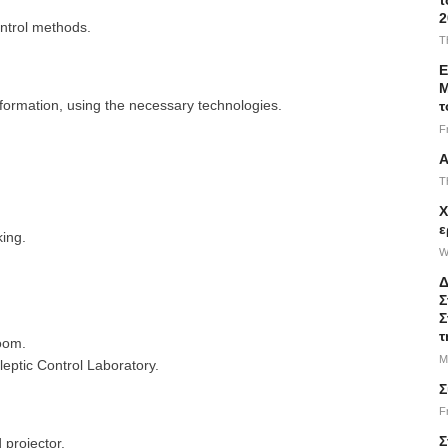
2
ntrol methods.
T
Ε
Μ
nformation, using the necessary technologies.
τ
F
Α
T
Χ
ε
king.
W
Δ
Σ
Σ
τ
room.
M
eptic Control Laboratory.
Σ
F
Σ
 projector.