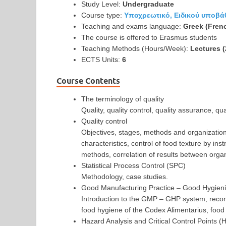
Study Level:
Undergraduate
Course type:
Υποχρεωτικό, Ειδικού υποβά
Teaching and exams language:
Greek (Fren
The course is offered to Erasmus students
Teaching Methods (Hours/Week):
Lectures (
ECTS Units:
6
Course Contents
The terminology of quality
Quality, quality control, quality assurance, q
Quality control
Objectives, stages, methods and organization o
characteristics, control of food texture by in
methods, correlation of results between orga
Statistical Process Control (SPC)
Methodology, case studies.
Good Manufacturing Practice – Good Hygien
Introduction to the GMP – GHP system, recom
food hygiene of the Codex Alimentarius, food 
Hazard Analysis and Critical Control Points 