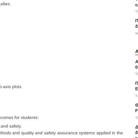
udies.
ε
T
Π
δ
W
Α
0
T
Π
i-axis plots.
E
T
Θ
F
tcomes for students:
T
 and safety.
Δ
δ
methods and quality and safety assurance systems applied in the
τ