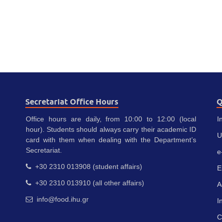
Secretariat Office Hours
Q
Office hours are daily, from 10:00 to 12:00 (local
I
hour). Students should always carry their academic ID
U
card with them when dealing with the Department’s
Secretariat.
e
+30 2310 013908 (student affairs)
E
+30 2310 013910 (all other affairs)
A
info@food.ihu.gr
I
C