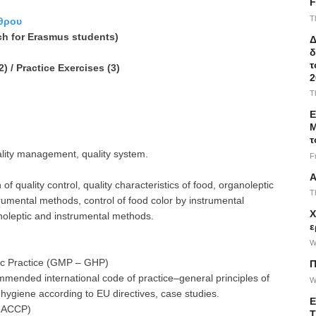
F
T
θρου
ch for Erasmus students)
Δ
δ
τ
2) / Practice Exercises (3)
2
T
Ε
Μ
τ
uality management, quality system.
F
Α
f quality control, quality characteristics of food, organoleptic
T
strumental methods, control of food color by instrumental
Χ
noleptic and instrumental methods.
ε
W
ic Practice (GMP – GHP)
Π
mended international code of practice–general principles of
W
hygiene according to EU directives, case studies.
Ε
(HACCP)
Τ