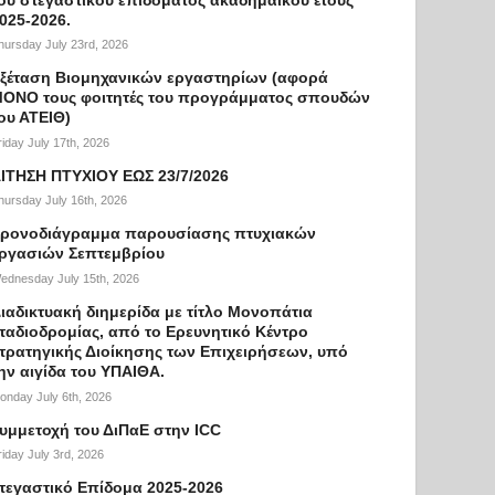
025-2026.
hursday July 23rd, 2026
ξέταση Βιομηχανικών εργαστηρίων (αφορά
ΟΝΟ τους φοιτητές του προγράμματος σπουδών
ου ΑΤΕΙΘ)
riday July 17th, 2026
ΙΤΗΣΗ ΠΤΥΧΙΟΥ ΕΩΣ 23/7/2026
hursday July 16th, 2026
ρονοδιάγραμμα παρουσίασης πτυχιακών
ργασιών Σεπτεμβρίου
ednesday July 15th, 2026
ιαδικτυακή διημερίδα με τίτλο Μονοπάτια
ταδιοδρομίας, από το Ερευνητικό Κέντρο
τρατηγικής Διοίκησης των Επιχειρήσεων, υπό
ην αιγίδα του ΥΠΑΙΘΑ.
onday July 6th, 2026
υμμετοχή του ΔιΠαΕ στην ICC
riday July 3rd, 2026
τεγαστικό Επίδομα 2025-2026