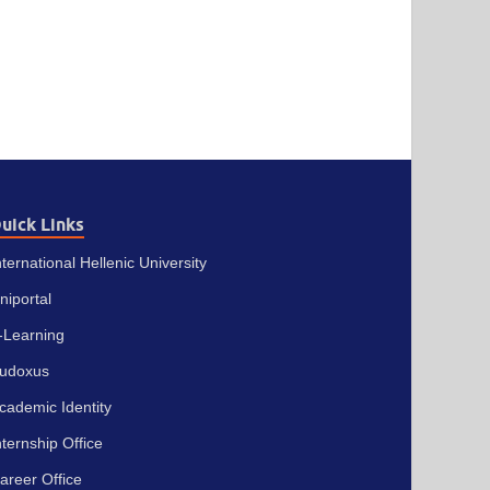
uick Links
nternational Hellenic University
niportal
-Learning
udoxus
cademic Identity
nternship Office
areer Office