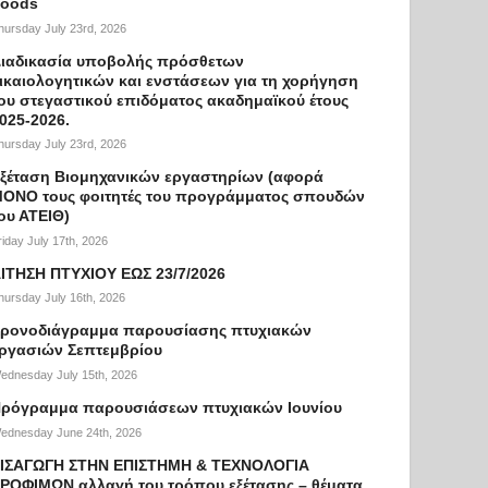
oods
hursday July 23rd, 2026
ιαδικασία υποβολής πρόσθετων
ικαιολογητικών και ενστάσεων για τη χορήγηση
ου στεγαστικού επιδόματος ακαδημαϊκού έτους
025-2026.
hursday July 23rd, 2026
ξέταση Βιομηχανικών εργαστηρίων (αφορά
ΟΝΟ τους φοιτητές του προγράμματος σπουδών
ου ΑΤΕΙΘ)
riday July 17th, 2026
ΙΤΗΣΗ ΠΤΥΧΙΟΥ ΕΩΣ 23/7/2026
hursday July 16th, 2026
ρονοδιάγραμμα παρουσίασης πτυχιακών
ργασιών Σεπτεμβρίου
ednesday July 15th, 2026
ρόγραμμα παρουσιάσεων πτυχιακών Ιουνίου
ednesday June 24th, 2026
ΙΣΑΓΩΓΗ ΣΤΗΝ ΕΠΙΣΤΗΜΗ & ΤΕΧΝΟΛΟΓΙΑ
ΡΟΦΙΜΩΝ αλλαγή του τρόπου εξέτασης – θέματα