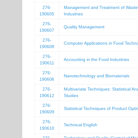
276-
Management and Treatment of Waste
190605
Industries
276-
Quality Management
190607
276-
Computer Applications in Food Techn
190608
276-
Accounting in the Food Industries
190611
276-
Nanotechnology and Biomaterials
190606
276-
Multivariate Techniques: Statistical A
190612
Studies
276-
Statistical Techniques of Product Opti
190609
276-
Technical English
190610
276-
Technology and Quality Control of Me