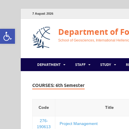
7 August 2026
Open toolbar
Department of Fo
School of Geosciences, International Hellenic
DEPARTMENT
STAFF
STUDY
R
COURSES:
6th Semester
Code
Title
276-
Project Management
190613