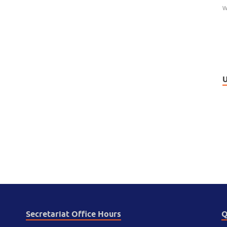
W
U
Secretariat Office Hours
Q