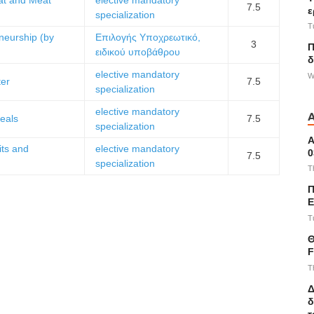
7.5
ε
specialization
T
eneurship (by
Επιλογής Υποχρεωτικό,
3
Π
ειδικού υποβάθρου
δ
elective mandatory
W
ter
7.5
specialization
elective mandatory
eals
7.5
specialization
Α
its and
elective mandatory
0
7.5
specialization
T
Π
E
T
Θ
F
T
Δ
δ
τ