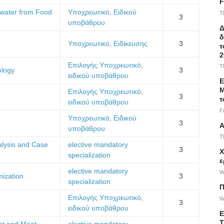
F
water from Food
Υποχρεωτικό, Ειδικού
T
3
υποβάθρου
Δ
δ
Υποχρεωτικό, Ειδίκευσης
3
τ
2
Επιλογής Υποχρεωτικό,
T
ology
3
ειδικού υποβάθρου
Ε
Μ
Επιλογής Υποχρεωτικό,
3
τ
ειδικού υποβάθρου
F
Υποχρεωτικό, Ειδικού
3
Α
υποβάθρου
T
nalysis and Case
elective mandatory
3
Χ
specialization
ε
elective mandatory
W
mization
3
specialization
Π
Επιλογής Υποχρεωτικό,
W
3
ειδικού υποβάθρου
Ε
Τ
at and Meat
elective mandatory