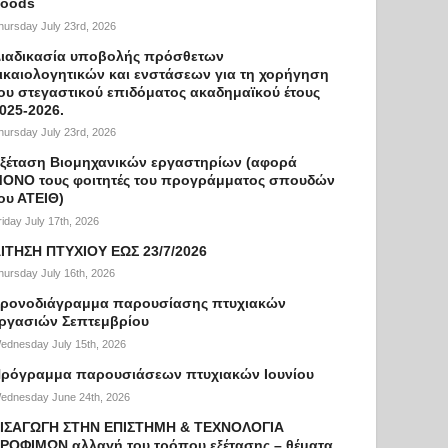
oods
hursday July 23rd, 2026
ιαδικασία υποβολής πρόσθετων
ικαιολογητικών και ενστάσεων για τη χορήγηση
ου στεγαστικού επιδόματος ακαδημαϊκού έτους
025-2026.
hursday July 23rd, 2026
ξέταση Βιομηχανικών εργαστηρίων (αφορά
ΟΝΟ τους φοιτητές του προγράμματος σπουδών
ου ΑΤΕΙΘ)
riday July 17th, 2026
ΙΤΗΣΗ ΠΤΥΧΙΟΥ ΕΩΣ 23/7/2026
hursday July 16th, 2026
ρονοδιάγραμμα παρουσίασης πτυχιακών
ργασιών Σεπτεμβρίου
ednesday July 15th, 2026
ρόγραμμα παρουσιάσεων πτυχιακών Ιουνίου
ednesday June 24th, 2026
ΙΣΑΓΩΓΗ ΣΤΗΝ ΕΠΙΣΤΗΜΗ & ΤΕΧΝΟΛΟΓΙΑ
ΡΟΦΙΜΩΝ αλλαγή του τρόπου εξέτασης – θέματα