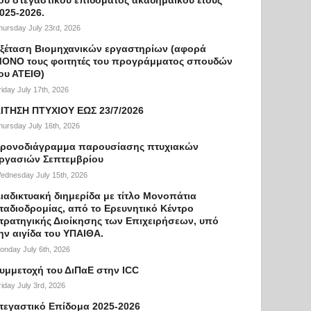
025-2026.
hursday July 23rd, 2026
ξέταση Βιομηχανικών εργαστηρίων (αφορά
ΟΝΟ τους φοιτητές του προγράμματος σπουδών
ου ΑΤΕΙΘ)
riday July 17th, 2026
ΙΤΗΣΗ ΠΤΥΧΙΟΥ ΕΩΣ 23/7/2026
hursday July 16th, 2026
ρονοδιάγραμμα παρουσίασης πτυχιακών
ργασιών Σεπτεμβρίου
ednesday July 15th, 2026
ιαδικτυακή διημερίδα με τίτλο Μονοπάτια
ταδιοδρομίας, από το Ερευνητικό Κέντρο
τρατηγικής Διοίκησης των Επιχειρήσεων, υπό
ην αιγίδα του ΥΠΑΙΘΑ.
onday July 6th, 2026
υμμετοχή του ΔιΠαΕ στην ICC
riday July 3rd, 2026
τεγαστικό Επίδομα 2025-2026