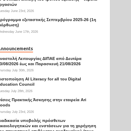
ργασιών
uesday June 23rd, 2026
ρόγραμμα εξεταστικής Σεπτεμβρίου 2025-26 (1η
ιόρθωση)
ednesday June 17th, 2026
Announcements
ναστολή Λειτουργίας ΔΙΠΑΕ από Δευτέρα
3/08/2026 έως και Παρασκευή 21/08/2026
hursday July 30th, 2026
ιστοποίηση AI Literacy for all του Digital
ducation Council
uesday July 28th, 2026
έσεις Πρακτικής Άσκησης στην εταιρεία Ari
oods
hursday July 23rd, 2026
ιαδικασία υποβολής πρόσθετων
ικαιολογητικών και ενστάσεων για τη χορήγηση
ου στεγαστικού επιδόματος ακαδημαϊκού έτους