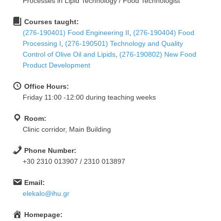
Processes in Lipid Technology / Food Technologist
Courses taught:
(276-190401) Food Engineering II
,
(276-190404) Food
Processing I
,
(276-190501) Technology and Quality
Control of Olive Oil and Lipids
,
(276-190802) New Food
Product Development
Office Hours:
Friday 11:00 -12:00 during teaching weeks
Room:
Clinic corridor, Main Building
Phone Number:
+30 2310 013907 / 2310 013897
Email:
elekalo@ihu.gr
Homepage: