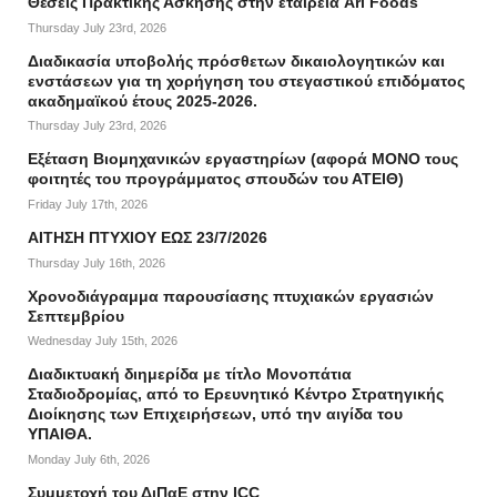
Θέσεις Πρακτικής Άσκησης στην εταιρεία Ari Foods
Thursday July 23rd, 2026
Διαδικασία υποβολής πρόσθετων δικαιολογητικών και
ενστάσεων για τη χορήγηση του στεγαστικού επιδόματος
ακαδημαϊκού έτους 2025-2026.
Thursday July 23rd, 2026
Εξέταση Βιομηχανικών εργαστηρίων (αφορά ΜΟΝΟ τους
φοιτητές του προγράμματος σπουδών του ΑΤΕΙΘ)
Friday July 17th, 2026
ΑΙΤΗΣΗ ΠΤΥΧΙΟΥ ΕΩΣ 23/7/2026
Thursday July 16th, 2026
Χρονοδιάγραμμα παρουσίασης πτυχιακών εργασιών
Σεπτεμβρίου
Wednesday July 15th, 2026
Διαδικτυακή διημερίδα με τίτλο Μονοπάτια
Σταδιοδρομίας, από το Ερευνητικό Κέντρο Στρατηγικής
Διοίκησης των Επιχειρήσεων, υπό την αιγίδα του
ΥΠΑΙΘΑ.
Monday July 6th, 2026
Συμμετοχή του ΔιΠαΕ στην ICC