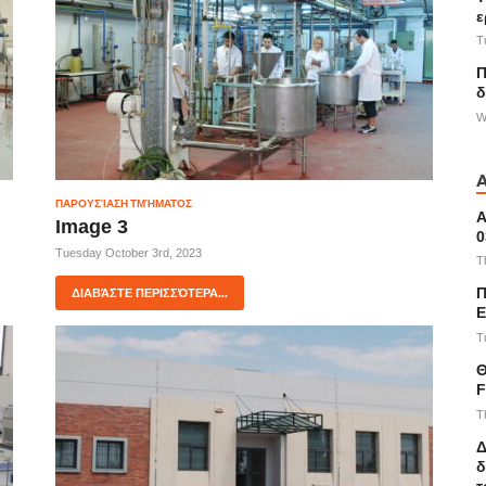
ε
T
Π
δ
W
ΠΑΡΟΥΣΊΑΣΗ ΤΜΉΜΑΤΟΣ
Α
Image 3
0
Tuesday October 3rd, 2023
T
Π
ΔΙΑΒΆΣΤΕ ΠΕΡΙΣΣΌΤΕΡΑ...
E
T
Θ
F
T
Δ
δ
τ