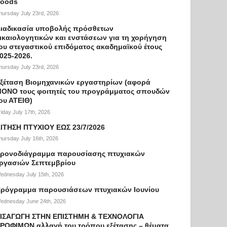
oods
hursday July 23rd, 2026
ιαδικασία υποβολής πρόσθετων
ικαιολογητικών και ενστάσεων για τη χορήγηση
ου στεγαστικού επιδόματος ακαδημαϊκού έτους
025-2026.
hursday July 23rd, 2026
ξέταση Βιομηχανικών εργαστηρίων (αφορά
ΟΝΟ τους φοιτητές του προγράμματος σπουδών
ου ΑΤΕΙΘ)
riday July 17th, 2026
ΙΤΗΣΗ ΠΤΥΧΙΟΥ ΕΩΣ 23/7/2026
hursday July 16th, 2026
ρονοδιάγραμμα παρουσίασης πτυχιακών
ργασιών Σεπτεμβρίου
ednesday July 15th, 2026
ρόγραμμα παρουσιάσεων πτυχιακών Ιουνίου
ednesday June 24th, 2026
ΙΣΑΓΩΓΗ ΣΤΗΝ ΕΠΙΣΤΗΜΗ & ΤΕΧΝΟΛΟΓΙΑ
ΡΟΦΙΜΩΝ αλλαγή του τρόπου εξέτασης – θέματα