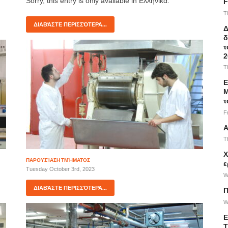
Sorry, this entry is only available in Ελληνικά.
F
T
ΔΙΑΒΆΣΤΕ ΠΕΡΙΣΣΌΤΕΡΑ...
Δ
δ
τ
2
T
Ε
Μ
τ
F
Α
T
Χ
ΠΑΡΟΥΣΊΑΣΗ ΤΜΉΜΑΤΟΣ
ε
Tuesday October 3rd, 2023
W
ΔΙΑΒΆΣΤΕ ΠΕΡΙΣΣΌΤΕΡΑ...
Π
W
Ε
Τ