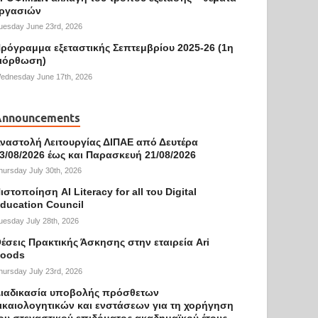
ργασιών
uesday June 23rd, 2026
ρόγραμμα εξεταστικής Σεπτεμβρίου 2025-26 (1η
ιόρθωση)
ednesday June 17th, 2026
Announcements
ναστολή Λειτουργίας ΔΙΠΑΕ από Δευτέρα
3/08/2026 έως και Παρασκευή 21/08/2026
hursday July 30th, 2026
ιστοποίηση AI Literacy for all του Digital
ducation Council
uesday July 28th, 2026
έσεις Πρακτικής Άσκησης στην εταιρεία Ari
oods
hursday July 23rd, 2026
ιαδικασία υποβολής πρόσθετων
ικαιολογητικών και ενστάσεων για τη χορήγηση
ου στεγαστικού επιδόματος ακαδημαϊκού έτους