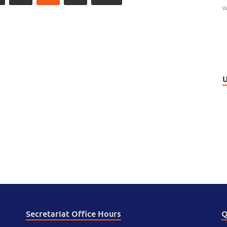
W
U
Secretariat Office Hours
Q