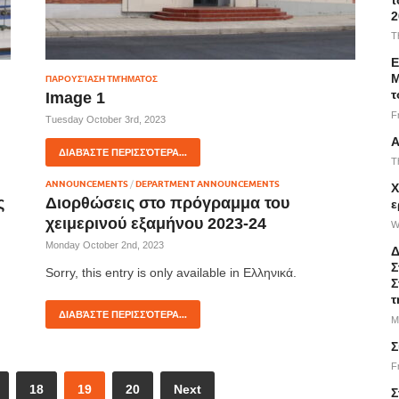
2
T
Ε
Μ
ΠΑΡΟΥΣΊΑΣΗ ΤΜΉΜΑΤΟΣ
τ
Image 1
F
Tuesday October 3rd, 2023
Α
ΔΙΑΒΆΣΤΕ ΠΕΡΙΣΣΌΤΕΡΑ...
T
ANNOUNCEMENTS
/
DEPARTMENT ANNOUNCEMENTS
Χ
ς
Διορθώσεις στο πρόγραμμα του
ε
χειμερινού εξαμήνου 2023-24
W
Monday October 2nd, 2023
Δ
Σ
Sorry, this entry is only available in Ελληνικά.
Σ
τ
ΔΙΑΒΆΣΤΕ ΠΕΡΙΣΣΌΤΕΡΑ...
M
Σ
F
18
19
20
Next
Σ