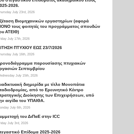
025-2026.
hursday July 23rd, 2026
ξέταση Βιομηχανικών εργαστηρίων (αφορά
ΟΝΟ τους φοιτητές του προγράμματος σπουδών
ου ΑΤΕΙΘ)
riday July 17th, 2026
ΙΤΗΣΗ ΠΤΥΧΙΟΥ ΕΩΣ 23/7/2026
hursday July 16th, 2026
ρονοδιάγραμμα παρουσίασης πτυχιακών
ργασιών Σεπτεμβρίου
ednesday July 15th, 2026
ιαδικτυακή διημερίδα με τίτλο Μονοπάτια
ταδιοδρομίας, από το Ερευνητικό Κέντρο
τρατηγικής Διοίκησης των Επιχειρήσεων, υπό
ην αιγίδα του ΥΠΑΙΘΑ.
onday July 6th, 2026
υμμετοχή του ΔιΠαΕ στην ICC
riday July 3rd, 2026
τεγαστικό Επίδομα 2025-2026