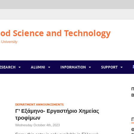
od Science and Technology
 University
ESEARCH
ALUMNI
INFORMATION
SUPPORT
Π
Β
DEPARTMENT ANNOUNCEMENTS
Γ’ Εξάμηνο- Εργαστήριο Χημείας
τροφίμων
Wednesday October 4th, 2023
Θ