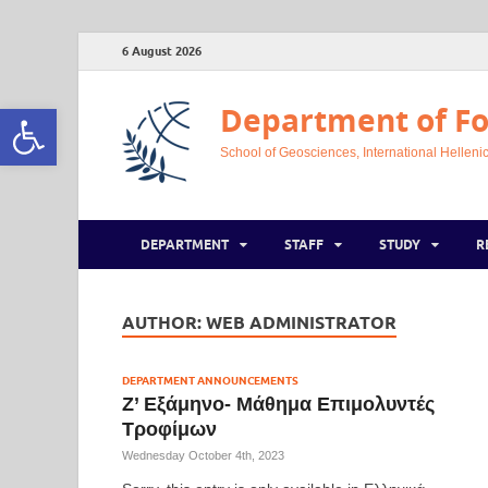
6 August 2026
Open toolbar
Department of Fo
School of Geosciences, International Hellenic
DEPARTMENT
STAFF
STUDY
R
AUTHOR:
WEB ADMINISTRATOR
DEPARTMENT ANNOUNCEMENTS
Ζ’ Εξάμηνο- Μάθημα Επιμολυντές
Τροφίμων
Wednesday October 4th, 2023