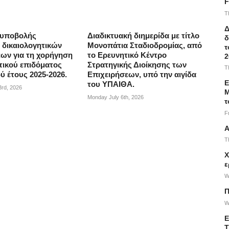
F
T
Δ
 υποβολής
Διαδικτυακή διημερίδα με τίτλο
δ
δικαιολογητικών
Μονοπάτια Σταδιοδρομίας, από
τ
εων για τη χορήγηση
το Ερευνητικό Κέντρο
2
τικού επιδόματος
Στρατηγικής Διοίκησης των
T
ύ έτους 2025-2026.
Επιχειρήσεων, υπό την αιγίδα
Ε
του ΥΠΑΙΘΑ.
3rd, 2026
Μ
Monday July 6th, 2026
τ
F
Α
T
Χ
ε
W
Π
W
Ε
Τ