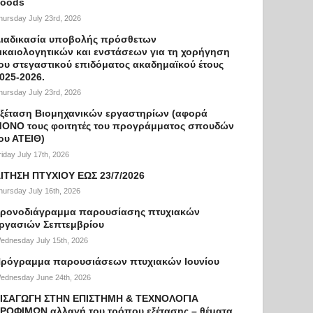
oods
hursday July 23rd, 2026
ιαδικασία υποβολής πρόσθετων
ικαιολογητικών και ενστάσεων για τη χορήγηση
ου στεγαστικού επιδόματος ακαδημαϊκού έτους
025-2026.
hursday July 23rd, 2026
ξέταση Βιομηχανικών εργαστηρίων (αφορά
ΟΝΟ τους φοιτητές του προγράμματος σπουδών
ου ΑΤΕΙΘ)
riday July 17th, 2026
ΙΤΗΣΗ ΠΤΥΧΙΟΥ ΕΩΣ 23/7/2026
hursday July 16th, 2026
ρονοδιάγραμμα παρουσίασης πτυχιακών
ργασιών Σεπτεμβρίου
ednesday July 15th, 2026
ρόγραμμα παρουσιάσεων πτυχιακών Ιουνίου
ednesday June 24th, 2026
ΙΣΑΓΩΓΗ ΣΤΗΝ ΕΠΙΣΤΗΜΗ & ΤΕΧΝΟΛΟΓΙΑ
ΡΟΦΙΜΩΝ αλλαγή του τρόπου εξέτασης – θέματα