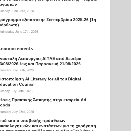
ργασιών
uesday June 23rd, 2026
ρόγραμμα εξεταστικής Σεπτεμβρίου 2025-26 (1η
ιόρθωση)
ednesday June 17th, 2026
Announcements
ναστολή Λειτουργίας ΔΙΠΑΕ από Δευτέρα
3/08/2026 έως και Παρασκευή 21/08/2026
hursday July 30th, 2026
ιστοποίηση AI Literacy for all του Digital
ducation Council
uesday July 28th, 2026
έσεις Πρακτικής Άσκησης στην εταιρεία Ari
oods
hursday July 23rd, 2026
ιαδικασία υποβολής πρόσθετων
ικαιολογητικών και ενστάσεων για τη χορήγηση
ου στεγαστικού επιδόματος ακαδημαϊκού έτους