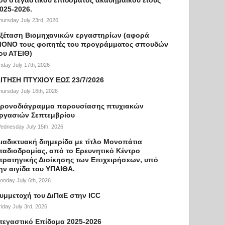
025-2026.
hursday July 23rd, 2026
ξέταση Βιομηχανικών εργαστηρίων (αφορά
ΟΝΟ τους φοιτητές του προγράμματος σπουδών
ου ΑΤΕΙΘ)
riday July 17th, 2026
ΙΤΗΣΗ ΠΤΥΧΙΟΥ ΕΩΣ 23/7/2026
hursday July 16th, 2026
ρονοδιάγραμμα παρουσίασης πτυχιακών
ργασιών Σεπτεμβρίου
ednesday July 15th, 2026
ιαδικτυακή διημερίδα με τίτλο Μονοπάτια
ταδιοδρομίας, από το Ερευνητικό Κέντρο
τρατηγικής Διοίκησης των Επιχειρήσεων, υπό
ην αιγίδα του ΥΠΑΙΘΑ.
onday July 6th, 2026
υμμετοχή του ΔιΠαΕ στην ICC
riday July 3rd, 2026
τεγαστικό Επίδομα 2025-2026