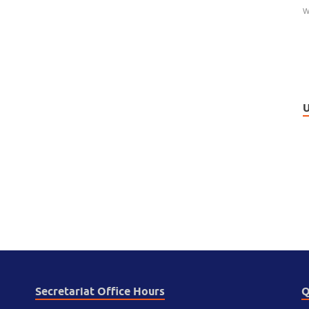
W
U
Secretariat Office Hours
Q