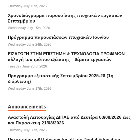
Thursday July 16th, 2026
Χρονοδιάγραμμα παρουσίασης πτυχιακών εργασιών
Σεπτεμβρίου
Wednesday July 15th, 2026
Πρόγραμμα παρουσιάσεων πτυχιακών Ιουνίου
Wednesday June 24th, 2026
ΕΙΣΑΓΩΓΗ ΣΤΗΝ ΕΠΙΣΤΗΜΗ & ΤΕΧΝΟΛΟΓΙΑ ΤΡΟΦΙΜΩΝ
αλλαγή του τρόπου εξέτασης – θέματα εργασιών
Tuesday June 23rd, 2026
Πρόγραμμα εξεταστικής Σεπτεμβρίου 2025-26 (1η
διόρθωση)
Wednesday June 17th, 2026
Announcements
Αναστολή Λειτουργίας ΔΙΠΑΕ από Δευτέρα 03/08/2026 έως
και Παρασκευή 21/08/2026
Thursday July 30th, 2026
Πιστοποίηση AI Literacy for all του Digital Education