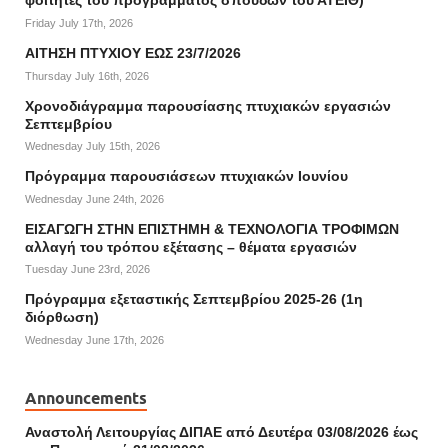
φοιτητές του προγράμματος σπουδών του ΑΤΕΙΘ)
Friday July 17th, 2026
ΑΙΤΗΣΗ ΠΤΥΧΙΟΥ ΕΩΣ 23/7/2026
Thursday July 16th, 2026
Χρονοδιάγραμμα παρουσίασης πτυχιακών εργασιών
Σεπτεμβρίου
Wednesday July 15th, 2026
Πρόγραμμα παρουσιάσεων πτυχιακών Ιουνίου
Wednesday June 24th, 2026
ΕΙΣΑΓΩΓΗ ΣΤΗΝ ΕΠΙΣΤΗΜΗ & ΤΕΧΝΟΛΟΓΙΑ ΤΡΟΦΙΜΩΝ
αλλαγή του τρόπου εξέτασης – θέματα εργασιών
Tuesday June 23rd, 2026
Πρόγραμμα εξεταστικής Σεπτεμβρίου 2025-26 (1η
διόρθωση)
Wednesday June 17th, 2026
Announcements
Αναστολή Λειτουργίας ΔΙΠΑΕ από Δευτέρα 03/08/2026 έως