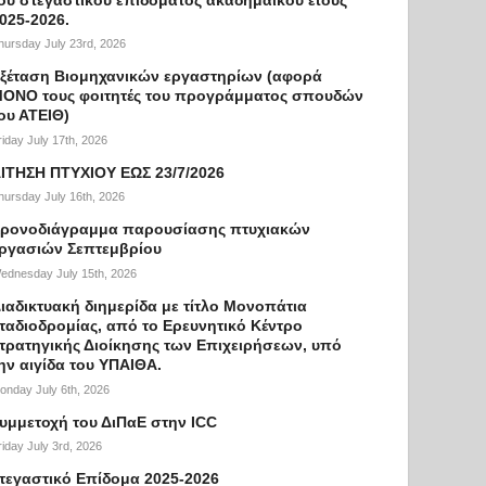
025-2026.
hursday July 23rd, 2026
ξέταση Βιομηχανικών εργαστηρίων (αφορά
ΟΝΟ τους φοιτητές του προγράμματος σπουδών
ου ΑΤΕΙΘ)
riday July 17th, 2026
ΙΤΗΣΗ ΠΤΥΧΙΟΥ ΕΩΣ 23/7/2026
hursday July 16th, 2026
ρονοδιάγραμμα παρουσίασης πτυχιακών
ργασιών Σεπτεμβρίου
ednesday July 15th, 2026
ιαδικτυακή διημερίδα με τίτλο Μονοπάτια
ταδιοδρομίας, από το Ερευνητικό Κέντρο
τρατηγικής Διοίκησης των Επιχειρήσεων, υπό
ην αιγίδα του ΥΠΑΙΘΑ.
onday July 6th, 2026
υμμετοχή του ΔιΠαΕ στην ICC
riday July 3rd, 2026
τεγαστικό Επίδομα 2025-2026