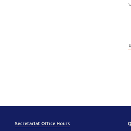
W
U
Secretariat Office Hours
Q