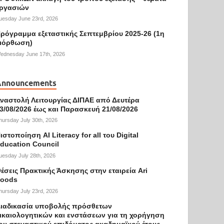
ργασιών
uesday June 23rd, 2026
ρόγραμμα εξεταστικής Σεπτεμβρίου 2025-26 (1η
ιόρθωση)
ednesday June 17th, 2026
Announcements
ναστολή Λειτουργίας ΔΙΠΑΕ από Δευτέρα
3/08/2026 έως και Παρασκευή 21/08/2026
hursday July 30th, 2026
ιστοποίηση AI Literacy for all του Digital
ducation Council
uesday July 28th, 2026
έσεις Πρακτικής Άσκησης στην εταιρεία Ari
oods
hursday July 23rd, 2026
ιαδικασία υποβολής πρόσθετων
ικαιολογητικών και ενστάσεων για τη χορήγηση
ου στεγαστικού επιδόματος ακαδημαϊκού έτους