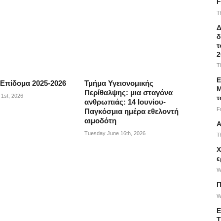
F
T
Δ
δ
τ
2
T
Ε
 Επίδομα 2025-2026
Τμήμα Υγειονομικής
Μ
Περίθαλψης: μια σταγόνα
1st, 2026
τ
ανθρωπιάς: 14 Ιουνίου-
F
Παγκόσμια ημέρα εθελοντή
αιμοδότη
Α
Tuesday June 16th, 2026
T
Χ
ε
W
Π
W
Ε
Τ