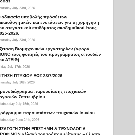
oods
hursday July 23rd, 2026
ιαδικασία υποβολής πρόσθετων
ικαιολογητικών και ενστάσεων για τη χορήγηση
ου στεγαστικού επιδόματος ακαδημαϊκού έτους
025-2026.
hursday July 23rd, 2026
ξέταση Βιομηχανικών εργαστηρίων (αφορά
ΟΝΟ τους φοιτητές του προγράμματος σπουδών
ου ΑΤΕΙΘ)
riday July 17th, 2026
ΙΤΗΣΗ ΠΤΥΧΙΟΥ ΕΩΣ 23/7/2026
hursday July 16th, 2026
ρονοδιάγραμμα παρουσίασης πτυχιακών
ργασιών Σεπτεμβρίου
ednesday July 15th, 2026
ρόγραμμα παρουσιάσεων πτυχιακών Ιουνίου
ednesday June 24th, 2026
ΙΣΑΓΩΓΗ ΣΤΗΝ ΕΠΙΣΤΗΜΗ & ΤΕΧΝΟΛΟΓΙΑ
ΡΟΦΙΜΩΝ αλλαγή του τρόπου εξέτασης – θέματα