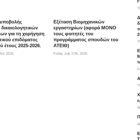
F
T
Δ
 υποβολής
Εξέταση Βιομηχανικών
δ
δικαιολογητικών
εργαστηρίων (αφορά ΜΟΝΟ
τ
εων για τη χορήγηση
τους φοιτητές του
2
τικού επιδόματος
προγράμματος σπουδών του
T
ύ έτους 2025-2026.
ΑΤΕΙΘ)
Ε
3rd, 2026
Friday July 17th, 2026
Μ
τ
F
Α
T
Χ
ε
W
Π
W
Ε
Τ