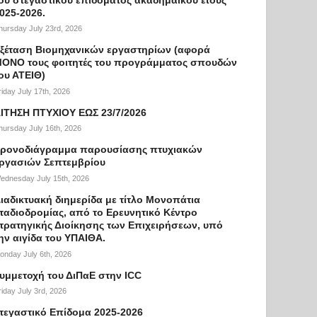
025-2026.
hursday July 23rd, 2026
ξέταση Βιομηχανικών εργαστηρίων (αφορά
ΟΝΟ τους φοιτητές του προγράμματος σπουδών
ου ΑΤΕΙΘ)
riday July 17th, 2026
ΙΤΗΣΗ ΠΤΥΧΙΟΥ ΕΩΣ 23/7/2026
hursday July 16th, 2026
ρονοδιάγραμμα παρουσίασης πτυχιακών
ργασιών Σεπτεμβρίου
ednesday July 15th, 2026
ιαδικτυακή διημερίδα με τίτλο Μονοπάτια
ταδιοδρομίας, από το Ερευνητικό Κέντρο
τρατηγικής Διοίκησης των Επιχειρήσεων, υπό
ην αιγίδα του ΥΠΑΙΘΑ.
onday July 6th, 2026
υμμετοχή του ΔιΠαΕ στην ICC
riday July 3rd, 2026
τεγαστικό Επίδομα 2025-2026