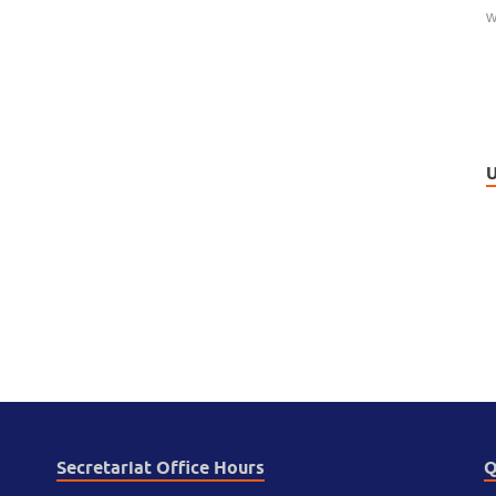
W
U
Secretariat Office Hours
Q