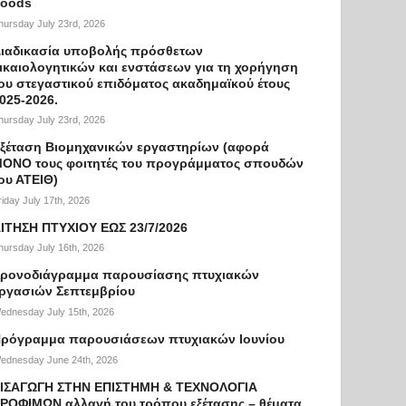
oods
hursday July 23rd, 2026
ιαδικασία υποβολής πρόσθετων
ικαιολογητικών και ενστάσεων για τη χορήγηση
ου στεγαστικού επιδόματος ακαδημαϊκού έτους
025-2026.
hursday July 23rd, 2026
ξέταση Βιομηχανικών εργαστηρίων (αφορά
ΟΝΟ τους φοιτητές του προγράμματος σπουδών
ου ΑΤΕΙΘ)
riday July 17th, 2026
ΙΤΗΣΗ ΠΤΥΧΙΟΥ ΕΩΣ 23/7/2026
hursday July 16th, 2026
ρονοδιάγραμμα παρουσίασης πτυχιακών
ργασιών Σεπτεμβρίου
ednesday July 15th, 2026
ρόγραμμα παρουσιάσεων πτυχιακών Ιουνίου
ednesday June 24th, 2026
ΙΣΑΓΩΓΗ ΣΤΗΝ ΕΠΙΣΤΗΜΗ & ΤΕΧΝΟΛΟΓΙΑ
ΡΟΦΙΜΩΝ αλλαγή του τρόπου εξέτασης – θέματα