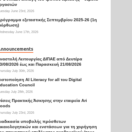
ργασιών
uesday June 23rd, 2026
ρόγραμμα εξεταστικής Σεπτεμβρίου 2025-26 (1η
ιόρθωση)
ednesday June 17th, 2026
Announcements
ναστολή Λειτουργίας ΔΙΠΑΕ από Δευτέρα
3/08/2026 έως και Παρασκευή 21/08/2026
hursday July 30th, 2026
ιστοποίηση AI Literacy for all του Digital
ducation Council
uesday July 28th, 2026
έσεις Πρακτικής Άσκησης στην εταιρεία Ari
oods
hursday July 23rd, 2026
ιαδικασία υποβολής πρόσθετων
ικαιολογητικών και ενστάσεων για τη χορήγηση
ου στεγαστικού επιδόματος ακαδημαϊκού έτους